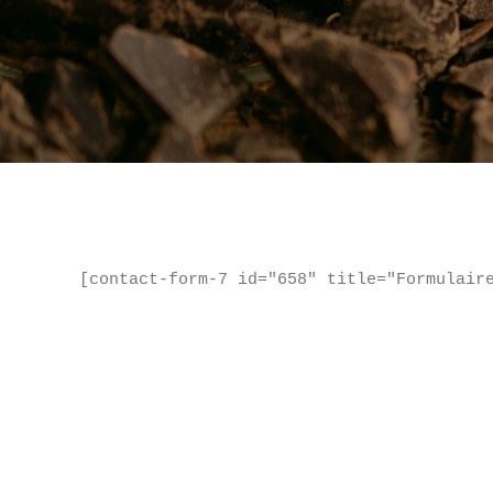
[contact-form-7 id="658" title="Formulair