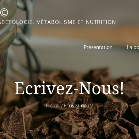
T©
ABÉTOLOGIE, MÉTABOLISME ET NUTRITION
Présentation
La bo
Ecrivez-Nous!
Home
Ecrivez-nous!