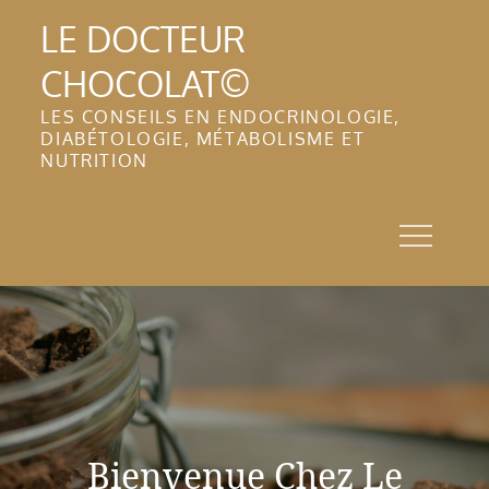
Skip
LE DOCTEUR
to
CHOCOLAT©
content
LES CONSEILS EN ENDOCRINOLOGIE,
DIABÉTOLOGIE, MÉTABOLISME ET
NUTRITION
Bienvenue Chez Le