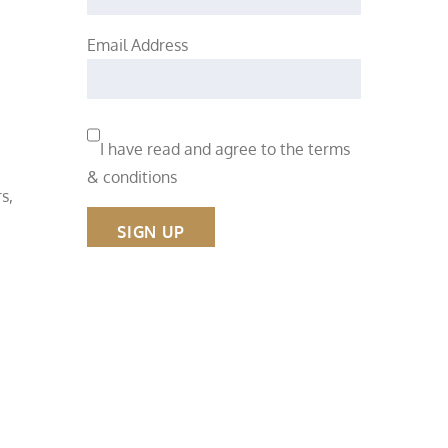
Email Address
I have read and agree to the terms
& conditions
s,