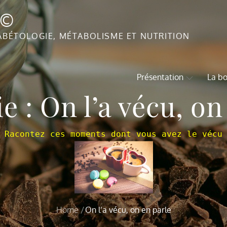
T©
ABÉTOLOGIE, MÉTABOLISME ET NUTRITION
Présentation
La bo
ie :
On l’a vécu, on
Racontez ces moments dont vous avez le vécu
Home
On l’a vécu, on en parle