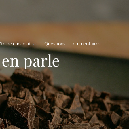
îte de chocolat
Questions – commentaires
 en parle