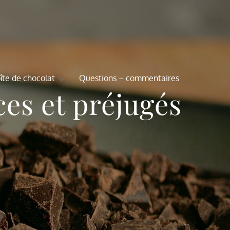
îte de chocolat
Questions – commentaires
ces et préjugés