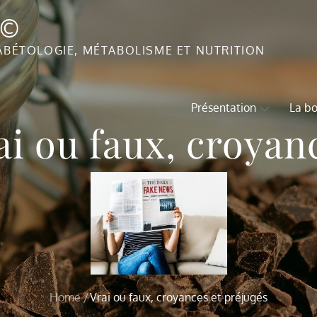
T©
ABÉTOLOGIE, MÉTABOLISME ET NUTRITION
Présentation
La bo
ai ou faux, croyan
Home
Vrai ou faux, croyances et préjugés