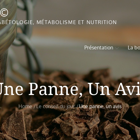
T©
ABÉTOLOGIE, MÉTABOLISME ET NUTRITION
Présentation
La bo
Une Panne, Un Avi
Home
Le conseil du jour
Une panne, un avis