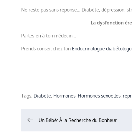
Ne reste pas sans réponse… Diabète, dépression, s
La dysfonction ére
Parles-en à ton médecin…
Prends conseil chez ton
Endocrinologue diabétolog
Tags:
Diabète
,
Hormones
,
Hormones sexuelles
,
repr
Navigation
Un Bébé: À la Recherche du Bonheur