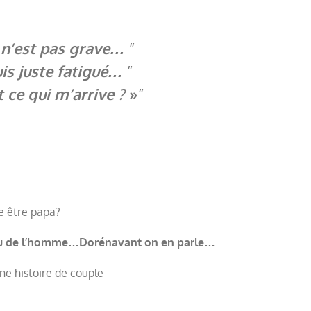
 n’est pas grave…
uis juste fatigué…
 ce qui m’arrive ?
»
je être papa?
ou de l’homme…Dorénavant on en parle…
e histoire de couple