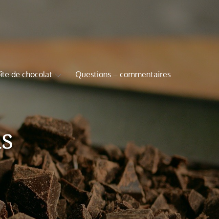
îte de chocolat
Questions – commentaires
s