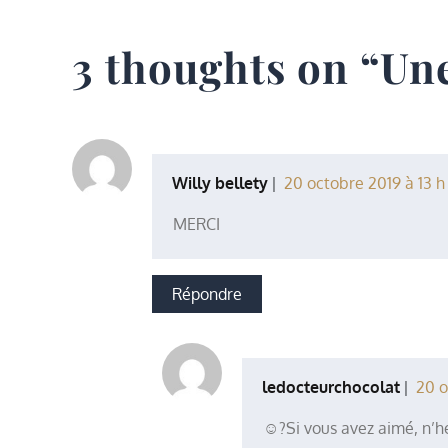
de
3 thoughts on “
Une
l’article
Willy bellety
20 octobre 2019 à 13 h
MERCI
Répondre
ledocteurchocolat
20 o
☺?Si vous avez aimé, n’hés