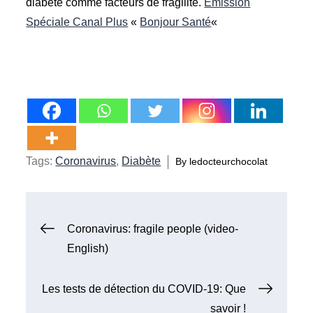
diabète comme facteurs de fragilité.
Emission
Spéciale Canal Plus
«
Bonjour Santé
«
Tags:
Coronavirus
,
Diabète
By
ledocteurchocolat
Navigation
Coronavirus: fragile people (video-
English)
de
Les tests de détection du COVID-19: Que
l’article
savoir !