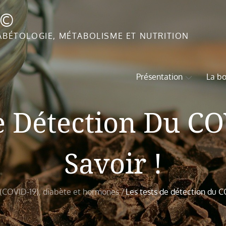
T©
ABÉTOLOGIE, MÉTABOLISME ET NUTRITION
Présentation
La bo
e Détection Du C
Savoir !
 (COVID-19), diabète et hormones
Les tests de détection du C