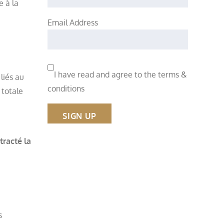
e à la
Email Address
I have read and agree to the terms &
liés au
conditions
 totale
tracté la
s