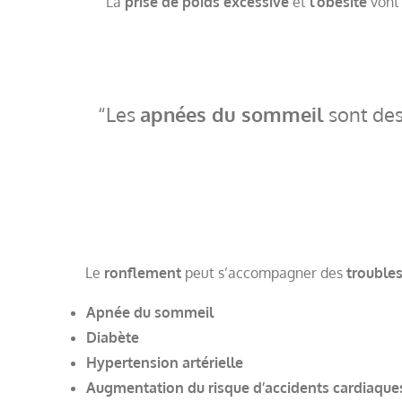
La
prise de poids excessive
et
l’obésité
vont 
Les
apnées du sommeil
sont des
Le
ronflement
peut s’accompagner des
trouble
Apnée du sommeil
Diabète
Hypertension artérielle
Augmentation du risque d’accidents cardiaques