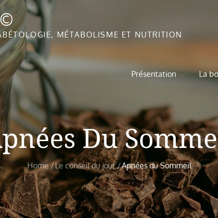
T©
ABÉTOLOGIE, MÉTABOLISME ET NUTRITION
Présentation
La bo
pnées Du Somme
Home
Le conseil du jour
Apnées du Sommeil