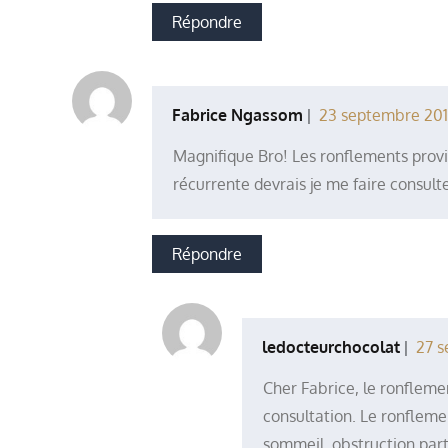
Répondre
Fabrice Ngassom
23 septembre 201
Magnifique Bro! Les ronflements provi
récurrente devrais je me faire consult
Répondre
ledocteurchocolat
27 s
Cher Fabrice, le ronflem
consultation. Le ronfleme
sommeil, obstruction part