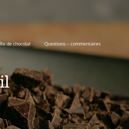
îte de chocolat
Questions – commentaires
il