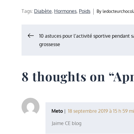
Tags:
Diabète
,
Hormones
,
Poids
By
ledocteurchocol
Navigation
10 astuces pour l’activité sportive pendant s
grossesse
de
l’article
8 thoughts on “
Ap
Meto
18 septembre 2019 à 15 h 59 m
Jaime CE blog