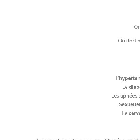
O
On
dort 
L’
hyperten
Le
diab
Les
apnées
s
Sexuell
Le
cerv