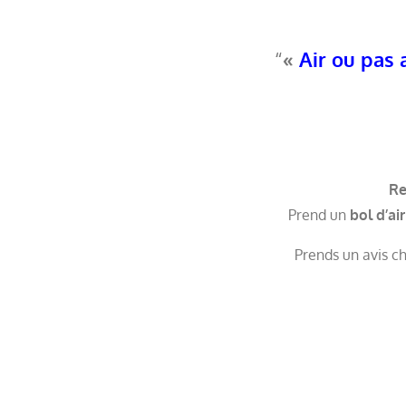
«
Air ou pas 
Re
Prend un
bol d’ai
Prends un avis c