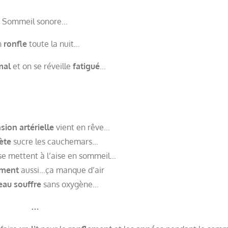
Sommeil sonore…
n
ronfle
toute la nuit…
mal
et on se réveille
fatigué
…
sion artérielle
vient en rêve…
ète
sucre les cauchemars…
e mettent à l’aise en sommeil…
ement
aussi…ça manque d’air
eau souffre
sans oxygène…
…