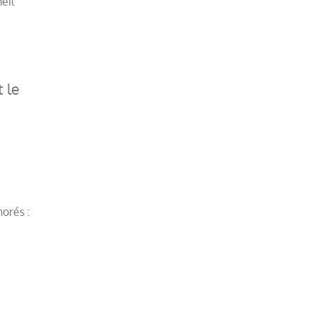
eil
 le
orés :