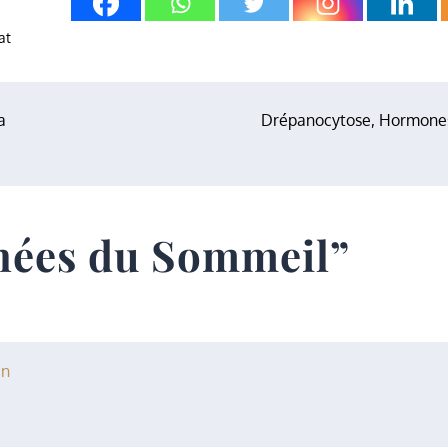
at
a
Drépanocytose, Hormone
nées du Sommeil
”
in