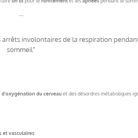
faire
un lit
pour le
ronflement
et les
apnées
pendant le somm
…
 arrêts involontaires de la respiration pendant
sommeil
s d’oxygénation du cerveau
et des désordres métaboliques ign
 et vasculaires