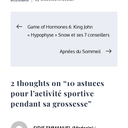
Navigation
Game of Hormones 6: King John
« Hypophyse » Snow et ses 7 conseillers
de
Apnées du Sommeil
l’article
2 thoughts on “
10 astuces
pour l’activité sportive
pendant sa grossesse
”
SIDJE EMMANUEL (Medecin)