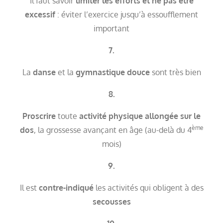
Il faut savoir
limiter les efforts et ne pas être
excessif
: éviter l’exercice jusqu’à essoufflement
important
7.
La
danse
et la
gymnastique
douce
sont très bien
8.
Proscrire
toute
activité physique allongée sur le
ème
dos
, la grossesse avançant en âge (au-delà du 4
mois)
9.
Il est
contre-indiqué
les activités qui obligent à des
secousses