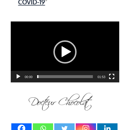
COVID-19
Lecteur
vidéo
00:00
01:53