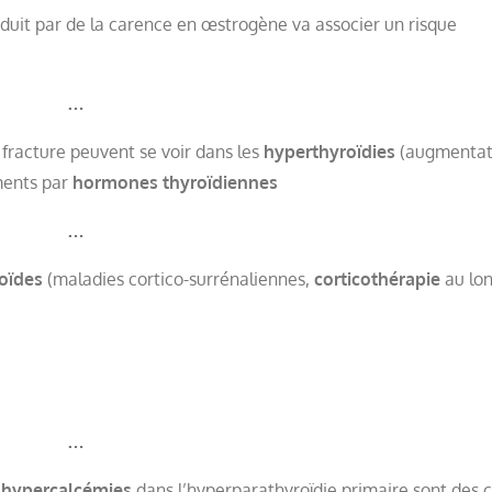
duit par de la carence en œstrogène va associer un risque
…
 fracture peuvent se voir dans les
hyperthyroïdies
(augmentat
ments par
hormones thyroïdiennes
…
coïdes
(maladies cortico-surrénaliennes,
corticothérapie
au lon
…
s
hypercalcémies
dans l’hyperparathyroïdie primaire sont des 