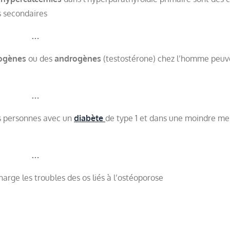
s secondaires
…
ogènes
ou des
androgènes
(testostérone) chez l’homme peuv
…
es personnes avec un
diabète
de type 1 et dans une moindre me
…
arge les troubles des os liés à l’ostéoporose