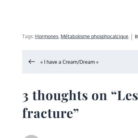
Tags:
Hormones
,
Métabolisme phosphocalcique
B
Navigation
« I have a Cream/Dream »
de
3 thoughts on “
Les
l’article
fracture
”