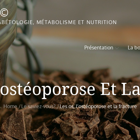
T©
ABÉTOLOGIE, MÉTABOLISME ET NUTRITION
Présentation
La bo
’ostéoporose Et L
Home
Le saviez-vous?
Les os, l’ostéoporose et la fracture