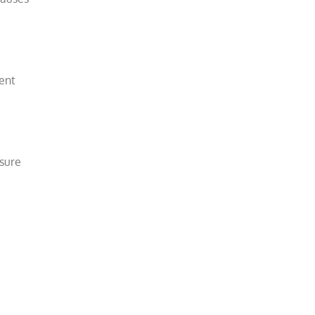
ent
sure