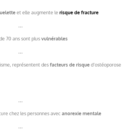
quelette
et elle augmente le
risque de fracture
…
de 70 ans sont plus
vulnérables
…
nisme, représentent des
facteurs de risque
d’ostéoporose
…
acture chez les personnes avec
anorexie mentale
…