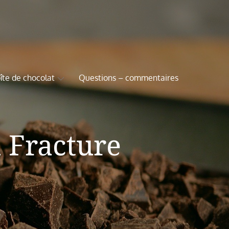
îte de chocolat
Questions – commentaires
a Fracture