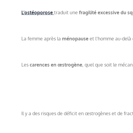
L’ostéoporose
traduit une
fragilité excessive du s
La femme après la
ménopause
et l’homme au-delà 
Les
carences en œstrogène
, quel que soit le méca
Il y a des risques de déficit en œstrogènes et de fr